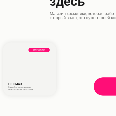
здесь
Магазин косметики, которая работа
который знает, что нужно твоей к
CELIMAX
Крем-бустер для лица с
микроиглами и ретинолом