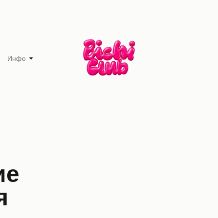
Инфо
ие
я