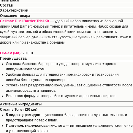
Типы кожи
Состав
Характеристики
Описание товара
Celimax Dual Barrier Trial Kit
— удобный набор миниатюр из барьерной
линии Dual Barrier: кремовый тонер и питательный крем. Набор создан для
сухой, чувствительной и обезвоженной кожи, помогает восстановить
защитный барьер, уменьшить стянутость, шелушения и реактивность кожи в
дороге или при знакомстве с брендом.
Объём (мл):
20+10
Преимущества
Два шага базового барьерного ухода: тонер-«эмульсия» + крем с
липидным комплексом.
Удобный формат для путешествий, командировок и тестирования
линейки без покупки полноразмеров.
Успокаивает раздражённую кожу, уменьшает ощущение стянутости после
активных средств и пилингов.
Веганская формула тонера, без отдушек и агрессивных спиртов.
Активные ингредиенты
Creamy Toner (20 мл)
5 видов церамидов
— укрепляют барьер, снижают чувствительность и
предотвращают потерю влаги.
Пантенол, гиалуроновая кислота
— интенсивное увлажнение, смягчение
и успокаивающий эффект.