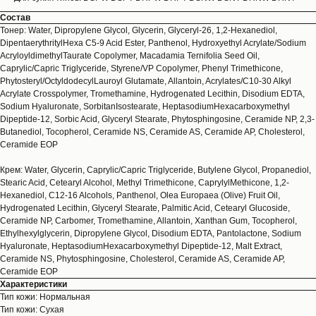
Состав
Тонер: Water, Dipropylene Glycol, Glycerin, Glyceryl-26, 1,2-Hexanediol,
DipentaerythritylHexa C5-9 Acid Ester, Panthenol, Hydroxyethyl Acrylate/Sodium
AcryloyldimethylTaurate Copolymer, Macadamia Ternifolia Seed Oil,
Caprylic/Capric Triglyceride, Styrene/VP Copolymer, Phenyl Trimethicone,
Phytosteryl/OctyldodecylLauroyl Glutamate, Allantoin, Acrylates/C10-30 Alkyl
Acrylate Crosspolymer, Tromethamine, Hydrogenated Lecithin, Disodium EDTA,
Sodium Hyaluronate, SorbitanIsostearate, HeptasodiumHexacarboxymethyl
Dipeptide-12, Sorbic Acid, Glyceryl Stearate, Phytosphingosine, Ceramide NP, 2,3-
Butanediol, Tocopherol, Ceramide NS, Ceramide AS, Ceramide AP, Cholesterol,
Ceramide EOP
Крем: Water, Glycerin, Caprylic/Capric Triglyceride, Butylene Glycol, Propanediol,
Stearic Acid, Cetearyl Alcohol, Methyl Trimethicone, CaprylylMethicone, 1,2-
Hexanediol, C12-16 Alcohols, Panthenol, Olea Europaea (Olive) Fruit Oil,
Hydrogenated Lecithin, Glyceryl Stearate, Palmitic Acid, Cetearyl Glucoside,
Ceramide NP, Carbomer, Tromethamine, Allantoin, Xanthan Gum, Tocopherol,
Ethylhexylglycerin, Dipropylene Glycol, Disodium EDTA, Pantolactone, Sodium
Hyaluronate, HeptasodiumHexacarboxymethyl Dipeptide-12, Malt Extract,
Ceramide NS, Phytosphingosine, Cholesterol, Ceramide AS, Ceramide AP,
Ceramide EOP
Характеристики
Тип кожи: Нормальная
Тип кожи: Сухая