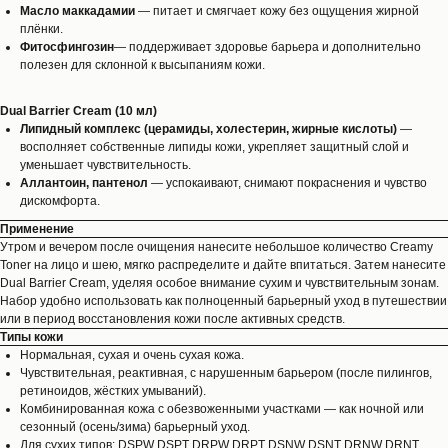
Масло маккадамии
— питает и смягчает кожу без ощущения жирной
плёнки.
Фитосфингозин
— поддерживает здоровье барьера и дополнительно
полезен для склонной к высыпаниям кожи.
Dual Barrier Cream (10 мл)
Липидный комплекс (церамиды, холестерин, жирные кислоты)
—
восполняет собственные липиды кожи, укрепляет защитный слой и
уменьшает чувствительность.
Аллантоин, пантенол
— успокаивают, снимают покраснения и чувство
дискомфорта.
Применение
Утром и вечером после очищения нанесите небольшое количество Creamy
Toner на лицо и шею, мягко распределите и дайте впитаться. Затем нанесите
Dual Barrier Cream, уделяя особое внимание сухим и чувствительным зонам.
Набор удобно использовать как полноценный барьерный уход в путешествии
или в период восстановления кожи после активных средств.
Типы кожи
Нормальная, сухая и очень сухая кожа.
Чувствительная, реактивная, с нарушенным барьером (после пилингов,
ретиноидов, жёстких умываний).
Комбинированная кожа с обезвоженными участками — как ночной или
сезонный (осень/зима) барьерный уход.
Для сухих типов: DSPW DSPT DRPW DRPT DSNW DSNT DRNW DRNT