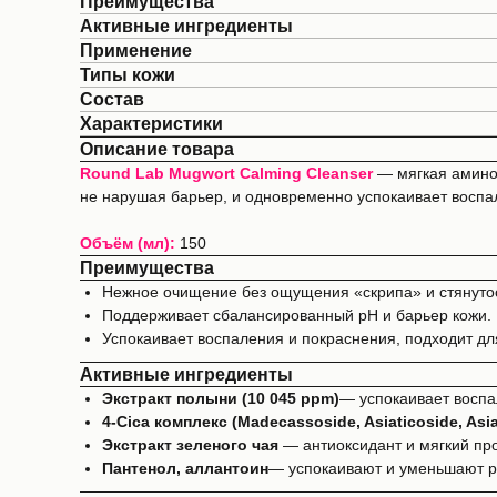
Преимущества
Активные ингредиенты
Применение
Типы кожи
Состав
Характеристики
Описание товара
Round Lab Mugwort Calming Cleanser
— мягкая амино
не нарушая барьер, и одновременно успокаивает воспа
Объём (мл):
150
Преимущества
Нежное очищение без ощущения «скрипа» и стянуто
Поддерживает сбалансированный pH и барьер кожи.
Успокаивает воспаления и покраснения, подходит для
Активные ингредиенты
Экстракт полыни (10 045 ppm)
— успокаивает воспа
4-Cica комплекс (Madecassoside, Asiaticoside, Asia
Экстракт зеленого чая
— антиоксидант и мягкий пр
Пантенол, аллантоин
— успокаивают и уменьшают р