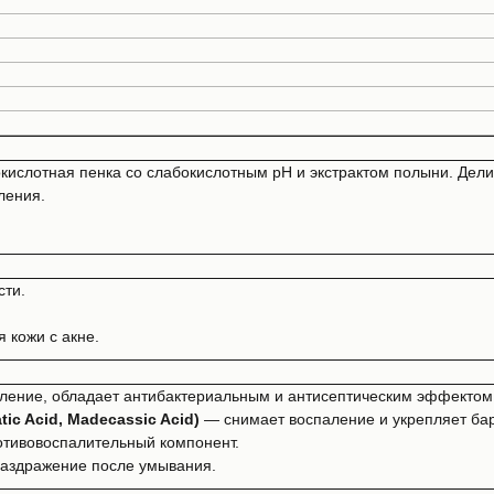
кислотная пенка со слабокислотным pH и экстрактом полыни. Делик
ления.
сти.
 кожи с акне.
ление, обладает антибактериальным и антисептическим эффектом,
tic Acid, Madecassic Acid)
— снимает воспаление и укрепляет ба
отивовоспалительный компонент.
аздражение после умывания.