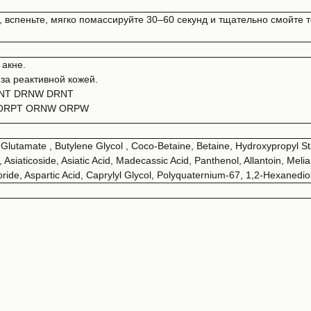
 вспеньте, мягко помассируйте 30–60 секунд и тщательно смойте т
 акне.
 за реактивной кожей.
SNT DRNW DRNT
T ORPT ORNW ORPW
Glutamate , Butylene Glycol , Coco-Betaine, Betaine, Hydroxypropyl St
siaticoside, Asiatic Acid, Madecassic Acid, Panthenol, Allantoin, Melia
de, Aspartic Acid, Caprylyl Glycol, Polyquaternium-67, 1,2-Hexanediol, E