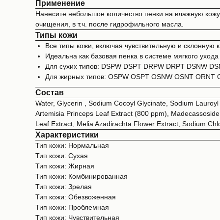
Применение
Нанесите небольшое количество пенки на влажную кожу,
очищения, в т.ч. после гидрофильного масла.
Типы кожи
Все типы кожи, включая чувствительную и склонную к
Идеальна как базовая пенка в системе мягкого ухода
Для сухих типов: DSPW DSPT DRPW DRPT DSNW D
Для жирных типов: OSPW OSPT OSNW OSNT ORN
Состав
Water, Glycerin , Sodium Cocoyl Glycinate, Sodium Lauroyl 
Artemisia Princeps Leaf Extract (800 ppm), Madecassoside, A
Leaf Extract, Melia Azadirachta Flower Extract, Sodium Chlori
Характеристики
Тип кожи: Нормальная
Тип кожи: Сухая
Тип кожи: Жирная
Тип кожи: Комбинированная
Тип кожи: Зрелая
Тип кожи: Обезвоженная
Тип кожи: Проблемная
Тип кожи: Чувствительная