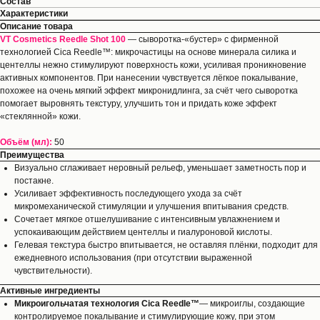
Состав
Характеристики
Описание товара
VT Cosmetics Reedle Shot 100
— сыворотка-«бустер» с фирменной
технологией Cica Reedle™: микрочастицы на основе минерала силика и
центеллы нежно стимулируют поверхность кожи, усиливая проникновение
активных компонентов. При нанесении чувствуется лёгкое покалывание,
похожее на очень мягкий эффект микронидлинга, за счёт чего сыворотка
помогает выровнять текстуру, улучшить тон и придать коже эффект
«стеклянной» кожи.
Объём (мл):
50
Преимущества
Визуально сглаживает неровный рельеф, уменьшает заметность пор и
постакне.
Усиливает эффективность последующего ухода за счёт
микромеханической стимуляции и улучшения впитывания средств.
Сочетает мягкое отшелушивание с интенсивным увлажнением и
успокаивающим действием центеллы и гиалуроновой кислоты.
Гелевая текстура быстро впитывается, не оставляя плёнки, подходит для
ежедневного использования (при отсутствии выраженной
чувствительности).
Активные ингредиенты
Микроигольчатая технология Cica Reedle™
— микроиглы, создающие
контролируемое покалывание и стимулирующие кожу, при этом