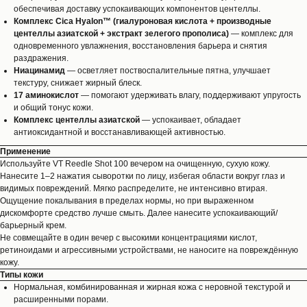
обеспечивая доставку успокаивающих компонентов центеллы.
Комплекс Cica Hyalon™ (гиалуроновая кислота + производные
центеллы азиатской + экстракт зелегого прополиса)
— комплекс для
одновременного увлажнения, восстановления барьера и снятия
раздражения.
Ниацинамид
— осветляет поствоспалительные пятна, улучшает
текстуру, снижает жирный блеск.
17 аминокислот
— помогают удерживать влагу, поддерживают упругость
и общий тонус кожи.
Комплекс центеллы азиатской
— успокаивает, обладает
антиоксидантной и восстанавливающей активностью.
Применение
Используйте VT Reedle Shot 100 вечером на очищенную, сухую кожу.
Нанесите 1–2 нажатия сыворотки по лицу, избегая области вокруг глаз и
видимых повреждений. Мягко распределите, не интенсивно втирая.
Ощущение покалывания в пределах нормы, но при выраженном
дискомфорте средство лучше смыть. Далее нанесите успокаивающий/
барьерный крем.
Не совмещайте в один вечер с высокими концентрациями кислот,
ретиноидами и агрессивными устройствами, не наносите на повреждённую
кожу.
Типы кожи
Нормальная, комбинированная и жирная кожа с неровной текстурой и
расширенными порами.