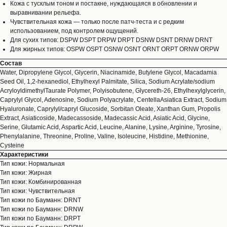
Кожа с тусклым тоном и постакне, нуждающаяся в обновлении и
выравнивании рельефа.
Чувствительная кожа — только после патч-теста и с редким
использованием, под контролем ощущений.
Для сухих типов: DSPW DSPT DRPW DRPT DSNW DSNT DRNW DRNT
Для жирных типов: OSPW OSPT OSNW OSNT ORNT ORPT ORNW ORPW
Состав
Water, Dipropylene Glycol, Glycerin, Niacinamide, Butylene Glycol, Macadamia
Seed Oil, 1,2-hexanediol, Ethylhexyl Palmitate, Silica, Sodium Acrylate/sodium
AcryloyldimethylTaurate Polymer, Polyisobutene, Glycereth-26, Ethylhexylglycerin,
Caprylyl Glycol, Adenosine, Sodium Polyacrylate, CentellaAsiatica Extract, Sodium
Hyaluronate, Caprylyl/capryl Glucoside, Sorbitan Oleate, Xanthan Gum, Propolis
Extract, Asiaticoside, Madecassoside, Madecassic Acid, Asiatic Acid, Glycine,
Serine, Glutamic Acid, Aspartic Acid, Leucine, Alanine, Lysine, Arginine, Tyrosine,
Phenylalanine, Threonine, Proline, Valine, Isoleucine, Histidine, Methionine,
Cysteine
Характеристики
Тип кожи: Нормальная
Тип кожи: Жирная
Тип кожи: Комбинированная
Тип кожи: Чувствительная
Тип кожи по Бауманн: DRNT
Тип кожи по Бауманн: DRNW
Тип кожи по Бауманн: DRPT